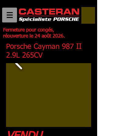
Fermeture pour congés,
réouverture le 24 août 2026.
Porsche Cayman 987 II
2.9L 265CV