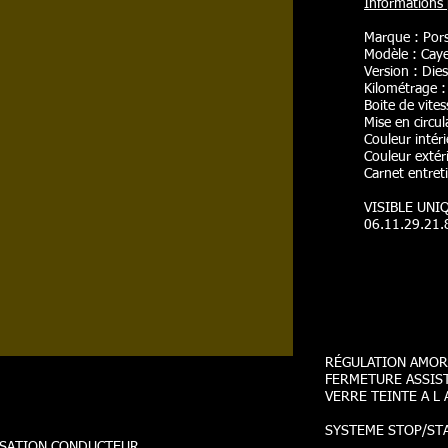
Informations p
Marque : Por
Modèle : Cay
Version : Dies
Kilométrage 
Boite de vite
Mise en circu
Couleur intéri
Couleur extéri
Carnet entreti
VISIBLE UN
06.11.29.21.
RÉGULATION AMORT
FERMETURE ASSIS
VERRE TEINTE A L
SYSTEME STOP/ST
ISATION CONDUCTEUR