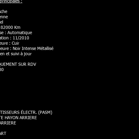
rincipales :
sche
enne
el
: 82000 Km
sse : Automatique
lation : 11/2010
eure : Cuir
eure : Noir Intense Métallisé
en et suivi à jour
IQUEMENT SUR RDV
80
ISSEURS ÉLECTR. (PASM)
TE HAYON ARRIERE
 ARRIERE
ART