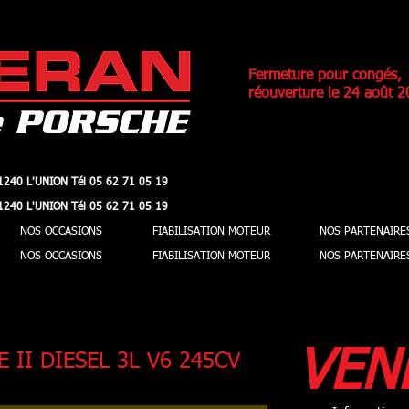
Fermeture pour congés,
réouverture le 24 août 2
1240 L'UNION Tél 05 62 71 05 19
1240 L'UNION Tél 05 62 71 05 19
1240 L'UNION Tél 05 62 71 05 19
1240 L'UNION Tél 05 62 71 05 19
NOS OCCASIONS
FIABILISATION MOTEUR
NOS PARTENAIRE
NOS OCCASIONS
FIABILISATION MOTEUR
NOS PARTENAIRE
VEN
 II DIESEL 3L V6 245CV