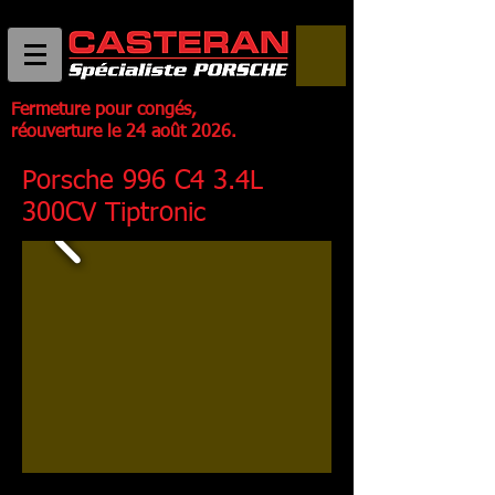
Fermeture pour congés,
réouverture le 24 août 2026.
Porsche 996 C4 3.4L
300CV Tiptronic