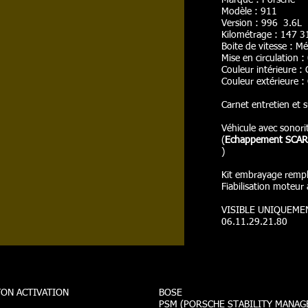
Marque : Porsche
Modèle : 911
Version : 996 3.6L
Kilométrage : 147 
Boite de vitesse : M
Mise en circulation 
Couleur intérieure : 
Couleur extérieure :
Carnet entretien et s
Véhicule avec sonori
(
Echappement SCART
)
Kit embrayage remp
Fiabilisation moteu
VISIBLE UNIQUEME
06.11.29.21.80
ON ACTIVATION
BOSE
PSM (PORSCHE STABILITY MANAG