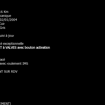
316 Km
écanique
: 02/01/2004
Cuir
 Gris
uivi à jour
té exceptionnelle
 à VALVES avec bouton activation
lacé
r avec roulement IMS
NT SUR RDV
EMENT)