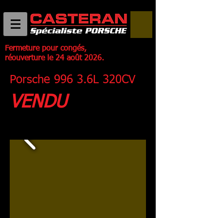
Fermeture pour congés,
réouverture le 24 août 2026.
Porsche 996 3.6L 320CV
VENDU