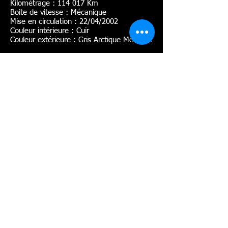
Kilométrage : 114 017 Km
Boite de vitesse : Mécanique
Mise en circulation : 22/04/2002
Couleur intérieure : Cuir
Couleur extérieure : Gris Arctique Métallisé
Véhicule origine France
Carnet entretien et suivi à jour
VISIBLE UNIQUEMENT SUR RDV
06.11.29.21.80
© site édité en 2023 par SARL CASTERAN