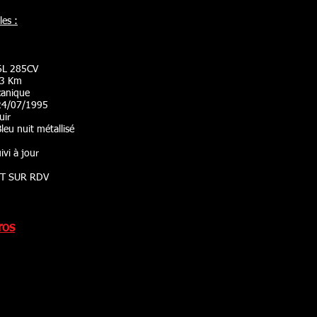
les :
.6L 285CV
843 Km
canique
 24/07/1995
Cuir
leu nuit métallisé
ivi à jour
T SUR RDV
ros