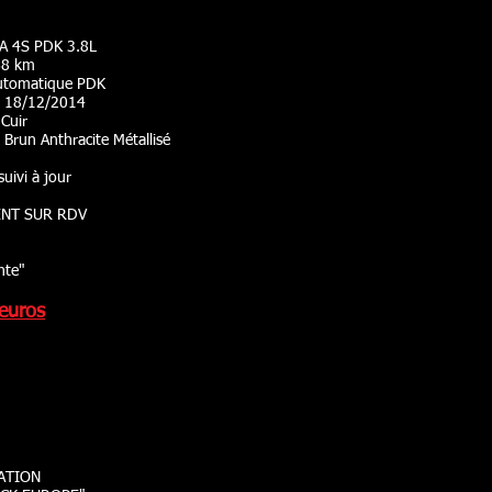
GA 4S PDK 3.8L
68 km
 Automatique PDK
 : 18/12/2014
 Cuir
 Brun Anthracite Métallisé
suivi à jour
ENT SUR RDV
nte"
 euros
GATION