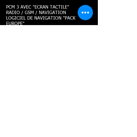
PCM 3 AVEC "ECRAN TACTILE"
RADIO / GSM / NAVIGATION
LOGICIEL DE NAVIGATION "PACK
EUROPE"
ORDINATEUR DE BORD
CLIMATISATION ELECTRONIQUE
SECURITE ANTIVOL
BVM 6
© site édité en 2023 par SARL CASTERAN