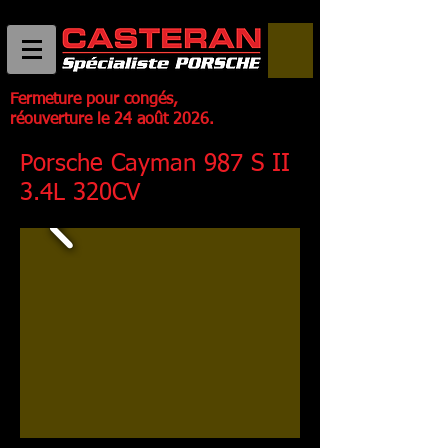
Fermeture pour congés,
réouverture le 24 août 2026.
Porsche Cayman 987 S II
3.4L 320CV