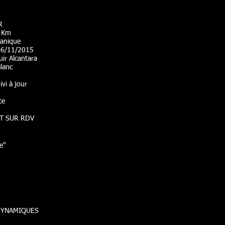
R
2 Km
canique
 06/11/2015
uir Alcantara
Blanc
ivi à jour
ce
T SUR RDV
e"
DYNAMIQUES